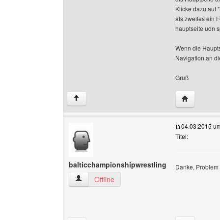
Klicke dazu auf "
als zweites ein F
hauptseite udn s
Wenn die Hauptse
Navigation an di
Gruß
Website die
↑
04.03.2015 u
Titel:
balticchampionshipwrestling
Danke, Problem h
balticchampionshipwrestling Benutzer-Profile 
Offline