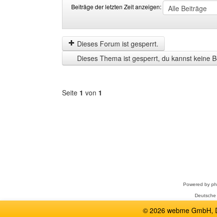
Beiträge der letzten Zeit anzeigen:
Beiträge
Order
der
by
letzten
Dieses Forum ist gesperrt.
Zeit
Dieses Thema ist gesperrt, du kannst keine B
anzeigen
Seite
1
von
1
Forum
auswählen
Powered by
p
Deutsche
© 2026 webme GmbH, De