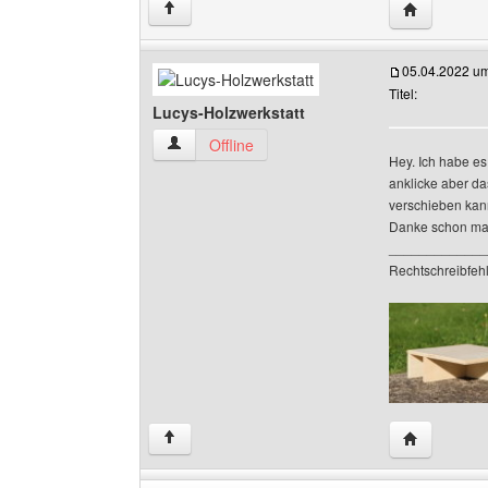
Website die
↑
05.04.2022 u
Titel:
Lucys-Holzwerkstatt
Lucys-Holzwerkstatt Benutzer-Profile anzeigen
Offline
Hey. Ich habe es
anklicke aber da
verschieben kann
Danke schon mal
_____________
Rechtschreibfehle
Website die
↑