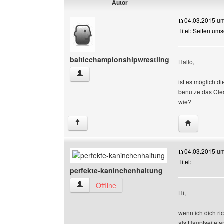
Autor
04.03.2015 u
Titel: Seiten ums
balticchampionshipwrestling
Hallo,
balticchampionshipwrestling Benutzer-Profile 
ist es möglich d
benutze das Clea
wie?
Website die
↑
04.03.2015 u
Titel:
perfekte-kaninchenhaltung
perfekte-kaninchenhaltung Benutzer-Profile a
Offline
Hi,
wenn ich dich ri
als Hauptseite a