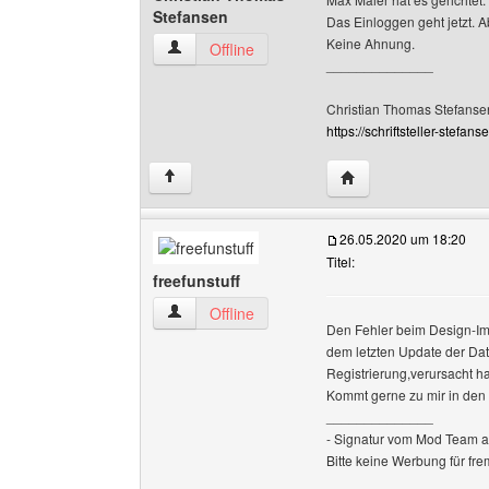
Stefansen
Das Einloggen geht jetzt. 
Keine Ahnung.
Christian-Thomas-Stefansen Benutzer-Profile 
Offline
______________
Christian Thomas Stefanse
https://schriftsteller-stefanse
Website dieses Benu
↑
26.05.2020 um 18:20
Titel:
freefunstuff
freefunstuff Benutzer-Profile anzeigen
Offline
Den Fehler beim Design-Impo
dem letzten Update der Dat
Registrierung,verursacht hat
Kommt gerne zu mir in den C
______________
- Signatur vom Mod Team a
Bitte keine Werbung für fr