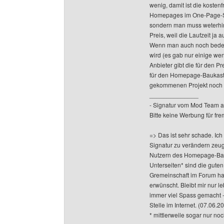
wenig, damit ist die kosten
Homepages im One-Page-Sty
sondern man muss weterhin 
Preis, weil die Laufzeit ja a
Wenn man auch noch bedenkt
wird (es gab nur einige w
Anbieter gibt die für den P
für den Homepage-Baukasten
gekommenen Projekt noch so
______________
- Signatur vom Mod Team a
Bitte keine Werbung für fr
=> Das ist sehr schade. Ic
Signatur zu verändern zeug
Nutzern des Homepage-Bauk
Unterseiten* sind die gute
Gremeinschaft im Forum hat 
erwünscht. Bleibt mir nur 
immer viel Spass gemacht -
Stelle im Internet. (07.06.2
* mittlerweile sogar nur no