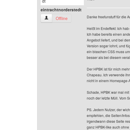
eintrachtnorderstedt
Danke freefunstuff für die A
eintrachtnorderstedt Benutzer-Profile anzeigen
Offline
Heißt im Endeffekt: Ich ha
Ich habe bereits einen and
Angebot liefert, und bei dem
Version sogar lohnt, und füg
ein bisschen CSS muss umg
besser als bei diesem vera
Der HPBK ist für mich mehr
Chapeau. Ich verwende ihn je
nicht in einem Homepage-Anb
Schade, HPBK war mal mit d
noch der letzte Müll. Vom 
PS. Jedem Nutzer, der wich
empfehlen, die Seiten/Infos
irgendwann diese Seite rest
ganz HPBK-like auch ohne 