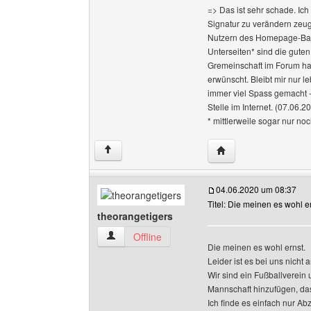
=> Das ist sehr schade. Ic
Signatur zu verändern zeug
Nutzern des Homepage-Bauk
Unterseiten* sind die gute
Gremeinschaft im Forum hat 
erwünscht. Bleibt mir nur 
immer viel Spass gemacht -
Stelle im Internet. (07.06.2
* mittlerweile sogar nur no
Website dieses Benut
↑
04.06.2020 um 08:37
Titel: Die meinen es wohl e
theorangetigers
theorangetigers Benutzer-Profile anzeigen
Offline
Die meinen es wohl ernst.
Leider ist es bei uns nicht 
Wir sind ein Fußballverein 
Mannschaft hinzufügen, das
Ich finde es einfach nur Ab