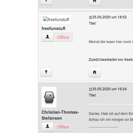
↑
25.05.2020 um 18:52
Titel:
freefunstuff
freefunstuff Benutzer-Profile anzeigen
Offline
Meinst die lesen hier noch 
Zuletzt bearbeitet von free
Website dieses Benut
↑
25.05.2020 um 19:24
Titel:
Christian-Thomas-
Danke. Hab ich auf dem Sm
Stefansen
Schau ich mir morgen an bk
______________
Christian-Thomas-Stefansen Benutzer-Profile 
Offline