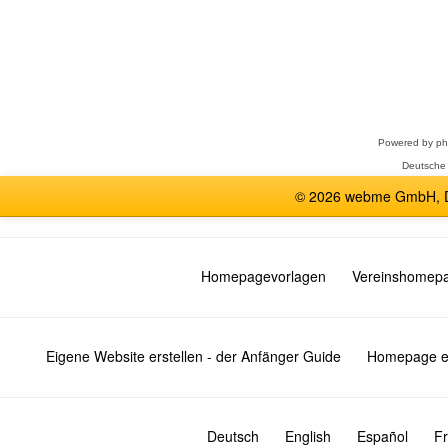
Forum
auswählen
Powered by
p
Deutsche
© 2026 webme GmbH, De
Homepagevorlagen
Vereinshomep
Eigene Website erstellen - der Anfänger Guide
Homepage er
Deutsch
English
Español
Fr