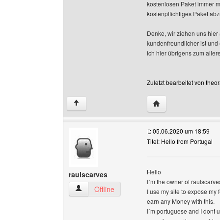
kostenlosen Paket immer me
kostenpflichtiges Paket ab
Denke, wir ziehen uns hier
kundenfreundlicher ist und
ich hier übrigens zum aller
Zuletzt bearbeitet von the
Website dieses Benut
↑
05.06.2020 um 18:59
Titel: Hello from Portugal
Hello
raulscarves
I´m the owner of raulscarves
raulscarves Benutzer-Profile anzeigen
Offline
I use my site to expose my f
earn any Money with this.
I´m portuguese and I dont un