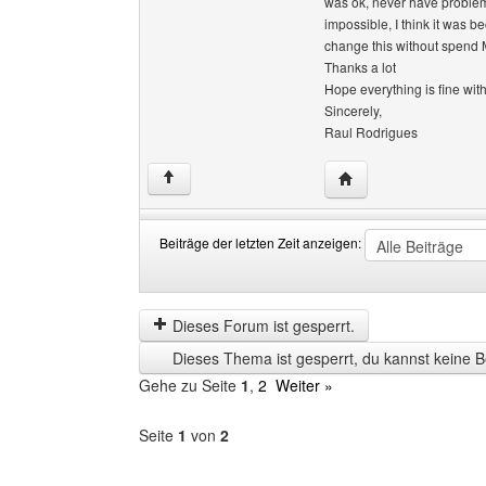
was ok, never have problems
impossible, I think it was 
change this without spend
Thanks a lot
Hope everything is fine wit
Sincerely,
Raul Rodrigues
Website dieses Benut
↑
Beiträge der letzten Zeit anzeigen:
Beiträge
Order
der
by
letzten
Dieses Forum ist gesperrt.
Zeit
Dieses Thema ist gesperrt, du kannst keine B
anzeigen
Gehe zu Seite
1
,
2
Weiter »
Seite
1
von
2