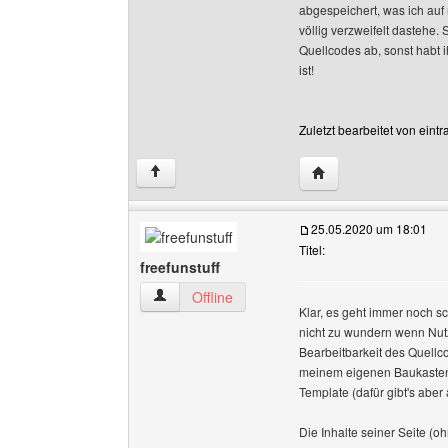
abgespeichert, was ich auf
völlig verzweifelt dastehe.
Quellcodes ab, sonst habt i
ist!
Zuletzt bearbeitet von eint
Website dieses Benut
↑
25.05.2020 um 18:01
Titel:
freefunstuff
freefunstuff Benutzer-Profile anzeigen
Offline
Klar, es geht immer noch s
nicht zu wundern wenn Nutz
Bearbeitbarkeit des Quellc
meinem eigenen Baukasten 
Template (dafür gibt's aber
Die Inhalte seiner Seite (o