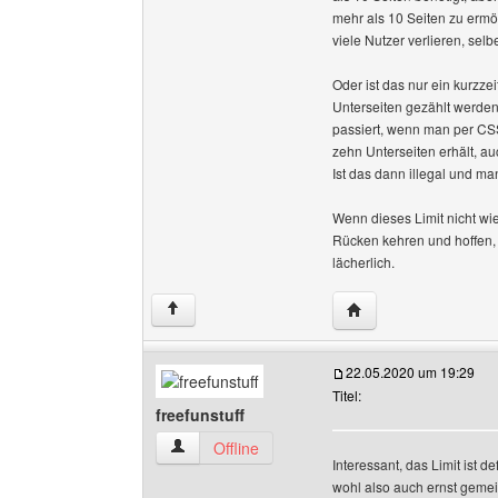
mehr als 10 Seiten zu ermög
viele Nutzer verlieren, selb
Oder ist das nur ein kurzze
Unterseiten gezählt werde
passiert, wenn man per CSS
zehn Unterseiten erhält, au
Ist das dann illegal und ma
Wenn dieses Limit nicht w
Rücken kehren und hoffen, d
lächerlich.
Website dieses Benut
↑
22.05.2020 um 19:29
Titel:
freefunstuff
freefunstuff Benutzer-Profile anzeigen
Offline
Interessant, das Limit ist d
wohl also auch ernst gemein