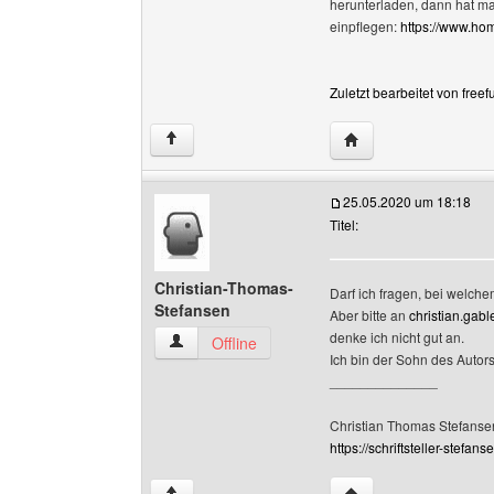
herunterladen, dann hat m
einpflegen:
https://www.h
Zuletzt bearbeitet von free
Website dieses Benut
↑
25.05.2020 um 18:18
Titel:
Christian-Thomas-
Darf ich fragen, bei welch
Stefansen
Aber bitte an
christian.gab
denke ich nicht gut an.
Christian-Thomas-Stefansen Benutzer-Profile 
Offline
Ich bin der Sohn des Autor
______________
Christian Thomas Stefanse
https://schriftsteller-stefanse
Website dieses Benu