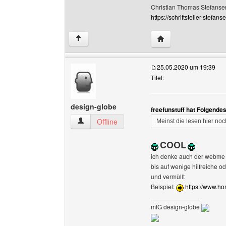
Christian Thomas Stefanse
https://schriftsteller-stefanse
Website dieses Benu
↑
25.05.2020 um 19:39
Titel:
design-globe
freefunstuff hat Folgende
design-globe Benutzer-Profile anzeigen
Offline
Meinst die lesen hier noc
COOL
ich denke auch der webme is
bis auf wenige hilfreiche o
und vermüllt
Beispiel:
https://www.h
______________
mfG design-globe