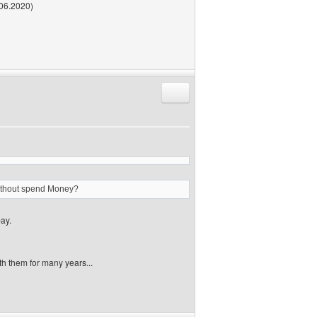
.06.2020)
Antworten mit Zitat
 without spend Money?
ay.
h them for many years...