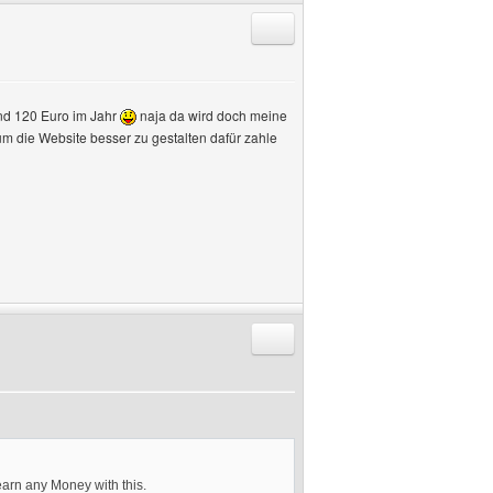
Antworten mit Zitat
ind 120 Euro im Jahr
naja da wird doch meine
m die Website besser zu gestalten dafür zahle
Antworten mit Zitat
 earn any Money with this.