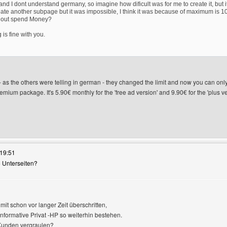
nd I dont understand germany, so imagine how dificult was for me to create it, but 
eate another subpage but it was impossible, I think it was because of maximum is 10
thout spend Money?
is fine with you.
 - as the others were telling in german - they changed the limit and now you can o
emium package. It's 5.90€ monthly for the 'free ad version' and 9.90€ for the 'plus v
es Benutzers besuchen: thecreativecreator
19:51
 5 Unterseiten?
mit schon vor langer Zeit überschritten,
 informative Privat -HP so weiterhin bestehen.
Kunden vergraulen?