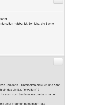
Antworten mit Zitat
könnt.
nterseiten nutzbar ist. Somit hat die Sache
Antworten mit Zitat
eren und dann 9 Unterseiten erstellen und dann
h ein das Limit zu "erweitern" ?
ert ihr euch noch bestimmt warum dann immer
mit einer Freundin gemeinsam leite