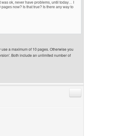
it was ok, never have problems, until today… I
 pages now? Is that true? Is there any way to
nly use a maximum of 10 pages. Otherwise you
ersion'. Both include an unlimited number of
Antworten mit Zitat