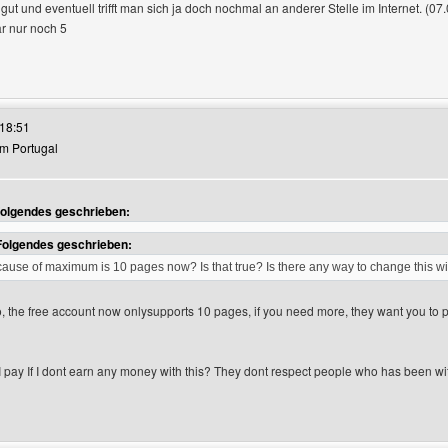
ut und eventuell trifft man sich ja doch nochmal an anderer Stelle im Internet. (07
ar nur noch 5
s Benutzers besuchen: freefunstuff
18:51
rom Portugal
 Folgendes geschrieben:
Folgendes geschrieben:
because of maximum is 10 pages now? Is that true? Is there any way to change this
No, the free account now onlysupports 10 pages, if you need more, they want you to p
 pay If I dont earn any money with this? They dont respect people who has been wit
es Benutzers besuchen: raulscarves