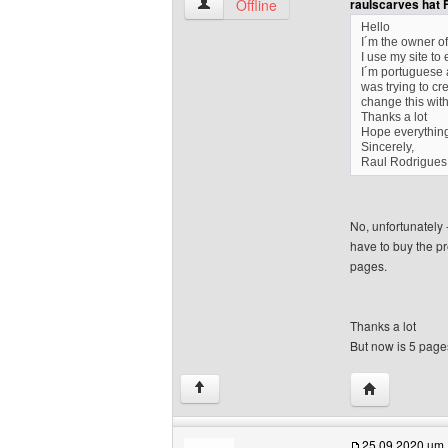
raulscarves Benutzer-Profile anzeigen
Offline
raulscarves hat 
Hello
I´m the owner of
I use my site to
I´m portuguese a
was trying to cr
change this wi
Thanks a lot
Hope everything 
Sincerely,
Raul Rodrigues
No, unfortunately
have to buy the pr
pages.
Thanks a lot
But now is 5 page
Website dies
↑
25.09.2020 um 