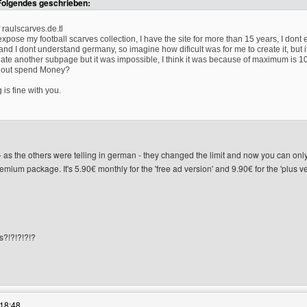
Folgendes geschrieben:
 raulscarves.de.tl
 expose my football scarves collection, I have the site for more than 15 years, I dont
nd I dont understand germany, so imagine how dificult was for me to create it, but 
eate another subpage but it was impossible, I think it was because of maximum is 10
thout spend Money?
is fine with you.
 - as the others were telling in german - they changed the limit and now you can o
emium package. It's 5.90€ monthly for the 'free ad version' and 9.90€ for the 'plus v
s?!?!?!?!?
es Benutzers besuchen: raulscarves
18:48