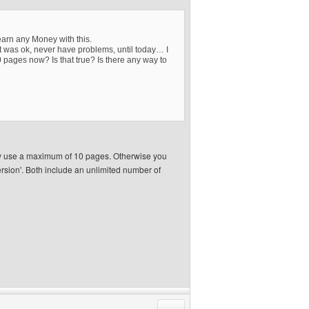
 earn any Money with this.
it was ok, never have problems, until today… I
 pages now? Is that true? Is there any way to
nly use a maximum of 10 pages. Otherwise you
ersion'. Both include an unlimited number of