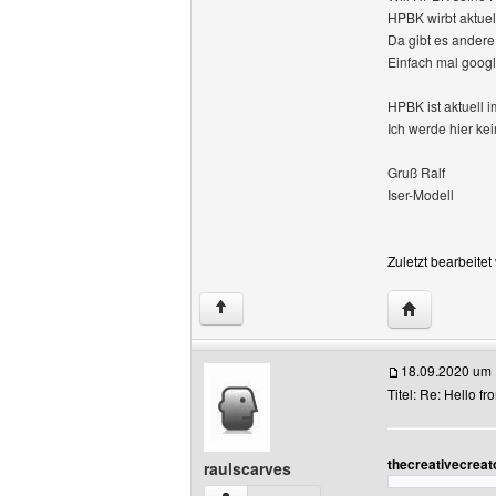
HPBK wirbt aktuel
Da gibt es andere
Einfach mal googl
HPBK ist aktuell i
Ich werde hier ke
Gruß Ralf
Iser-Modell
Zuletzt bearbeite
Website dies
↑
18.09.2020 um 
Titel: Re: Hello f
thecreativecreat
raulscarves