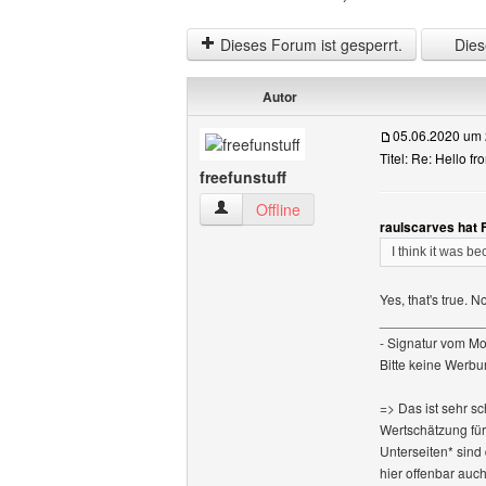
Dieses Forum ist gesperrt.
Diese
Autor
05.06.2020 um 
Titel: Re: Hello f
freefunstuff
freefunstuff Benutzer-Profile anzeigen
Offline
raulscarves hat 
I think it was 
Yes, that's true. 
______________
- Signatur vom M
Bitte keine Werbu
=> Das ist sehr s
Wertschätzung fü
Unterseiten* sind
hier offenbar auc