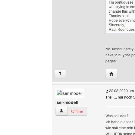
I´m portuguese a
was trying to cr
change this wi
Thanks a lot
Hope everything 
Sincerely,
Raul Rodrigues
No, unfortunately
have to buy the pr
pages.
Website dies
↑
22.08.2020 um 
Titel: ... nur noch
iser-modell
iser-modell Benutzer-Profile anzeigen
Offline
Was soll das?
Ich habe dieses Li
wie soll eine rein
Will HPBK seine 