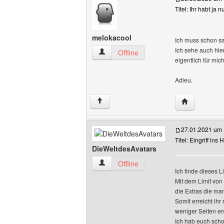
Titel: Ihr habt ja 
melokacool
Ich muss schon sa
Ich sehe auch hie
melokacool Benutzer-Profile anzeigen
Offline
eigentlich für mich
Adieu.
Website dies
↑
27.01.2021 um 
Titel: Eingriff ins
DieWeltdesAvatars
DieWeltdesAvatars Benutzer-Profile an
Offline
Ich finde dieses L
Mit dem Limit von
die Extras die man
Somit erreicht ih
weniger Seiten ers
Ich hab euch sch