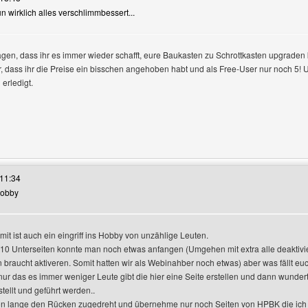
nun wirklich alles verschlimmbessert...
gen, dass ihr es immer wieder schafft, eure Baukasten zu Schrottkasten upgraden 
r, dass ihr die Preise ein bisschen angehoben habt und als Free-User nur noch 5! U
 erledigt.
es Benutzers besuchen: melokacool
11:34
 Hobby
zeigen
imit ist auch ein eingriff ins Hobby von unzählige Leuten.
 10 Unterseiten konnte man noch etwas anfangen (Umgehen mit extra alle deaktivi
 braucht aktiveren. Somit hatten wir als Webinahber noch etwas) aber was fällt euc
r nur das es immer weniger Leute gibt die hier eine Seite erstellen und dann wund
tellt und geführt werden..
on lange den Rücken zugedreht und übernehme nur noch Seiten von HPBK die ich 