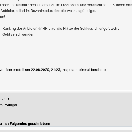
l noch mit unlimitierten Unterseiten im Freemodus und verarscht seine Kunden da
 Anbieter, selbst im Bezahlmodus sind die weitaus günstiger.
en!
m Ranking der Anbieter für HP´s auf die Plätze der Schlusslichter gerutscht.
in Geld verschwenden.
t von iser-modell am 22.08.2020, 21:23, insgesamt einmal bearbeitet
es Benutzers besuchen: iser-modell
17:19
rom Portugal
or hat Folgendes geschrieben: