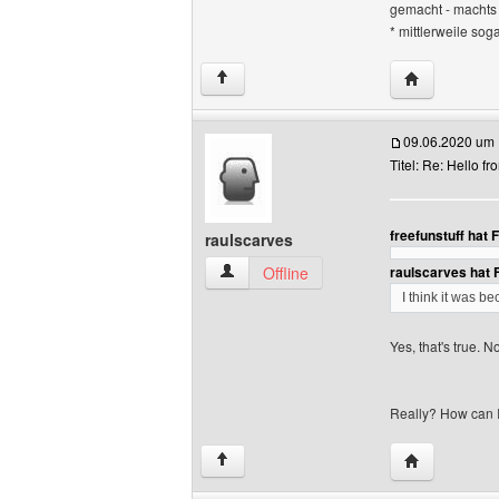
gemacht - machts g
* mittlerweile sog
Website diese
↑
09.06.2020 um 
Titel: Re: Hello f
freefunstuff hat
raulscarves
raulscarves Benutzer-Profile anzeigen
Offline
raulscarves hat 
I think it was 
Yes, that's true. 
Really? How can I
Website dies
↑