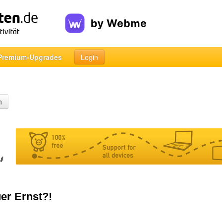
Premium-Upgrades
Login
n
uer Ernst?!