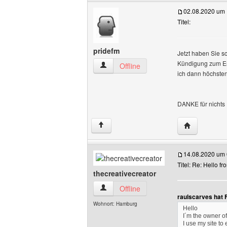
02.08.2020 um 
Titel:
pridefm
Jetzt haben Sie s
Kündigung zum End
pridefm Benutzer-Profile anzeigen
Offline
ich dann höchsten
DANKE für nichts ..
Website dies
↑
14.08.2020 um 
Titel: Re: Hello f
thecreativecreator
thecreativecreator Benutzer-Profile anz
Offline
raulscarves hat 
Wohnort: Hamburg
Hello
I´m the owner of
I use my site to