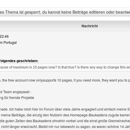
s Thema ist gesperrt, du kannst keine Beiträge editieren oder beantw
Nachricht
22:46
rom Portugal
Folgendes geschrieben:
because of maximum is 10 pages now? Is that true? Is there any way to change this
No, the free account now onlysupports 10 pages, if you need more, they want you to p
od Team angepasst -
ng für fremde Projekte
chade. Ich habe mich hier im Forum über viele Jahre engagiert und einfach meine
r meine Beiträge, die einzig den Nutzern des Homepage-Baukastens zugute kamen.
 die guten Zeiten des Baukastens ohnehin vorbei und die einst große Gremeinschaft
h nicht länger erwünscht. Bleibt mir nur lebewohl zu sagen, es waren schöne 14 Ja