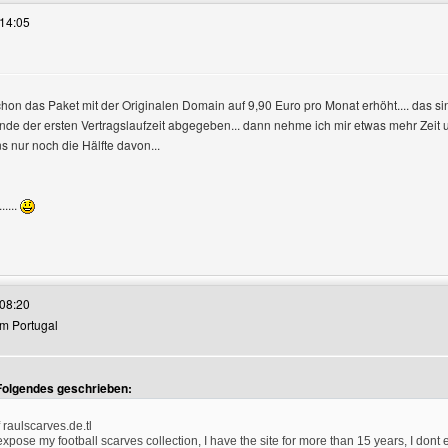
14:05
chon das Paket mit der Originalen Domain auf 9,90 Euro pro Monat erhöht.... das s
e der ersten Vertragslaufzeit abgegeben... dann nehme ich mir etwas mehr Zeit u
s nur noch die Hälfte davon...
....
es Benutzers besuchen: pridefm
08:20
rom Portugal
eigen
Folgendes geschrieben:
 raulscarves.de.tl
 expose my football scarves collection, I have the site for more than 15 years, I dont