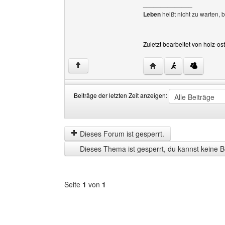
______________
Leben
heißt nicht zu warten, 
Zuletzt bearbeitet von holz-o
Website dieses Benutze
↑
Beiträge der letzten Zeit anzeigen:
Beiträge
Order
der
by
letzten
Dieses Forum ist gesperrt.
Zeit
Dieses Thema ist gesperrt, du kannst keine B
anzeigen
Seite
1
von
1