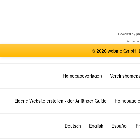
Forum
auswählen
Powered by
p
Deutsche
© 2026 webme GmbH, De
Homepagevorlagen
Vereinshomep
Eigene Website erstellen - der Anfänger Guide
Homepage er
Deutsch
English
Español
Fr