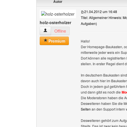
Autor
21.04.2012 um 16:48
Titel: Allgemeiner Hinweis: M
holz-osterholzer
Aufgaben)
holz-osterholzer Benutzer-Profile anzeigen
Offline
Premium
Hallo!
Der Homepage-Baukasten, ode
mitlerweile jeder weis ein Su
Dort können alle registriert
stellen. In erster Regel dient
Im deutschem Baukasten sind j
davon auch hier im Baukaste
Doch in jedem gut geführtem F
und dann gibt es noch die
Mo
Die Moderatoren haben die Au
Desweiteren haben Sie die Mö
Seiten
an den Support intern w
Desweiteren gehört zum Aufga
Streits. Das ist zwar kein bea