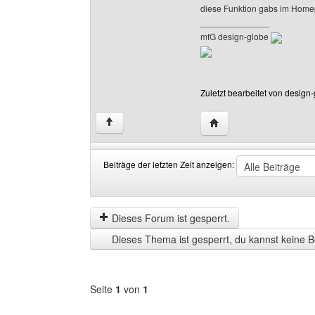
diese Funktion gabs im Hom
______________
mfG design-globe
Zuletzt bearbeitet von design
Website dieses Benutze
↑
Beiträge der letzten Zeit anzeigen:
Beiträge
Order
der
by
letzten
Dieses Forum ist gesperrt.
Zeit
Dieses Thema ist gesperrt, du kannst keine B
anzeigen
Seite
1
von
1