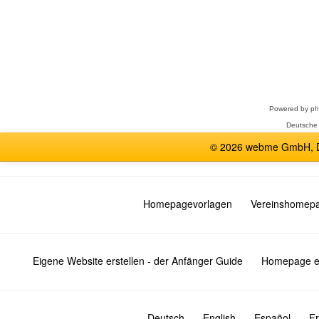
Forum
auswählen
Powered by
p
Deutsche
© 2026 webme GmbH, De
Homepagevorlagen
Vereinshomep
Eigene Website erstellen - der Anfänger Guide
Homepage er
Deutsch
English
Español
Fr