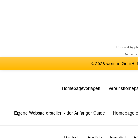
Forum
auswählen
Powered by
p
Deutsche
© 2026 webme GmbH, De
Homepagevorlagen
Vereinshomep
Eigene Website erstellen - der Anfänger Guide
Homepage er
Deutsch
English
Español
Fr