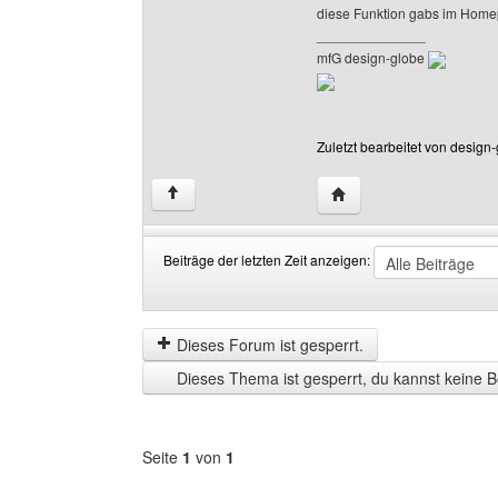
diese Funktion gabs im Hom
______________
mfG design-globe
Zuletzt bearbeitet von design
Website dieses Benutze
↑
Beiträge der letzten Zeit anzeigen:
Beiträge
Order
der
by
letzten
Dieses Forum ist gesperrt.
Zeit
Dieses Thema ist gesperrt, du kannst keine B
anzeigen
Seite
1
von
1