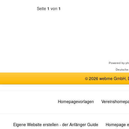
Seite
1
von
1
Forum
auswählen
Powered by
p
Deutsche
© 2026 webme GmbH, De
Homepagevorlagen
Vereinshomep
Eigene Website erstellen - der Anfänger Guide
Homepage er