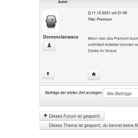
Autor
11.12.2021 um 21:45
Titel: Premium
Dornenclanwaca
Wenn man das Premium bucht 
unlimitiert erstellen konnten
Dornenclanwaca Benutzer-Profile anzeigen
Danke im Voraus
Website dieses Benutz
↑
Beiträge der letzten Zeit anzeigen:
Beiträge
Order
der
by
letzten
Dieses Forum ist gesperrt.
Zeit
Dieses Thema ist gesperrt, du kannst keine B
anzeigen