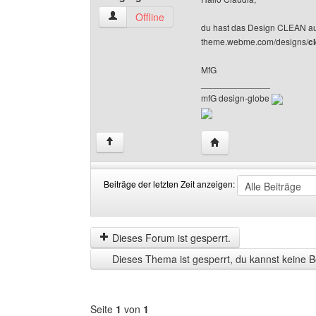
design-globe Benutzer-Profile anzeigen
Offline
du hast das Design CLEAN aus
theme.webme.com/designs/
c
MfG
______________
mfG design-globe
Website dieses Benutze
↑
Beiträge der letzten Zeit anzeigen:
Beiträge
Order
der
by
letzten
Dieses Forum ist gesperrt.
Zeit
Dieses Thema ist gesperrt, du kannst keine B
anzeigen
Seite
1
von
1