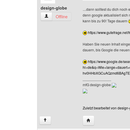
design-globe
....dann solltest du dich noch
denn google aktualisiert sich 
design-globe Benutzer-Profile anzeigen
Offline
kann bis zu 90! Tage dauern
https://www.gutefrage.net/
Haben Sie neuen Inhalt einges
dauern, bis Google die neuen I
https://www.google.de/sea
hl=de&q=Wie+lange+dauert
hv0HHbXGCuAQzmd6BAgTEA
______________
mfG design-globe
Zuletzt bearbeitet von design
Website dieses Benutze
↑