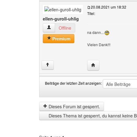
20.08.2021 um 18:32
Titel:
ellen-guroll-uhlig
ellen-guroll-uhlig Benutzer-Profile anzeigen
Offline
na dann...
Premium
Vielen Dank!!!
Website dieses Benutzer
↑
Beiträge der letzten Zeit anzeigen:
Beiträge
Order
der
by
letzten
Dieses Forum ist gesperrt.
Zeit
Dieses Thema ist gesperrt, du kannst keine B
anzeigen