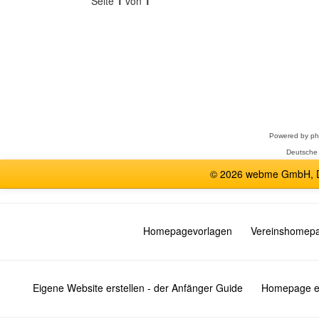
Seite
1
von
1
Forum
auswählen
Powered by
p
Deutsche
© 2026 webme GmbH, De
Homepagevorlagen
Vereinshomep
Eigene Website erstellen - der Anfänger Guide
Homepage er