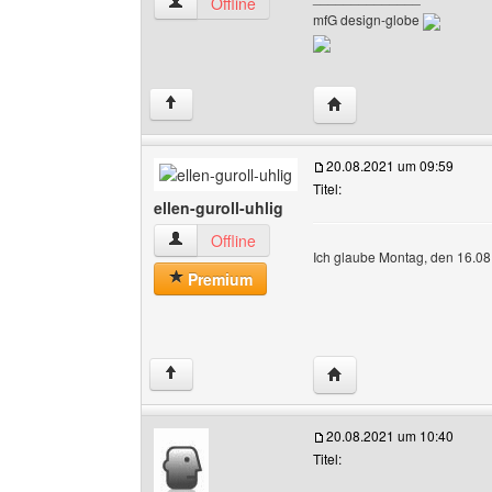
design-globe Benutzer-Profile anzeigen
Offline
mfG design-globe
Website dieses Benutze
↑
20.08.2021 um 09:59
Titel:
ellen-guroll-uhlig
ellen-guroll-uhlig Benutzer-Profile anzeigen
Offline
Ich glaube Montag, den 16.0
Premium
Website dieses Benutzer
↑
20.08.2021 um 10:40
Titel: