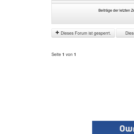
Beiträge der letzten Z
Beiträge
Order
der
by
letzten
Dieses Forum ist gesperrt.
Diese
Zeit
anzeigen
Seite
1
von
1
Forum
auswählen