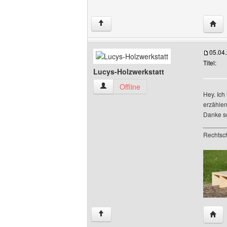
Websi
↑
05.04
Titel:
Lucys-Holzwerkstatt
Lucys-Holzwerkstatt Benutzer-Profile a
Offline
Hey. Ich
erzählen
Danke s
______
Rechtschr
Websi
↑