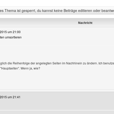
s Thema ist gesperrt, du kannst keine Beiträge editieren oder beantw
Nachricht
.2015 um 21:00
eiten umsortieren
rofile anzeigen
öglich die Reihenfolge der angelegten Seiten im Nachhinein zu ändern. Ich benutz
"Hauptseiten". Wenn ja, wie?
te dieses Benutzers besuchen: balticchampionshipwrestling
.2015 um 21:41