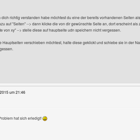
file anzeigen
 dich richtig verstanden habe möchtest du eine der bereits vorhandenen Seiten al
azu auf "Seiten" --> dann klicke die von dir gewünschte Seite an, dort erscheint als 
te von xy" --> stelle diese auf hauptseite udn speichern nicht vergessen.
 Hauptseiten verschieben möchtest, halte diese geklickt und schiebe sie in der Na
rgessen.
te dieses Benutzers besuchen: perfekte-kaninchenhaltung
.2015 um 21:46
roblem hat sich erledigt!
rofile anzeigen