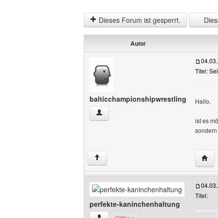
Dieses Forum ist gesperrt.
Diese
Autor
04.03
Titel: S
balticchampionshipwrestling
Hallo,
balticchampionshipwrestling Benutzer-P
ist es m
sondern 
Websi
↑
04.03
Titel:
perfekte-kaninchenhaltung