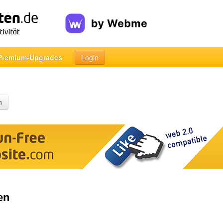
Premium-Upgrades
Login
n
en