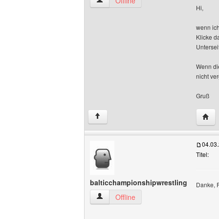
perfekte-kaninchenhaltung Benutzer-Pro
Offline
Hi,
wenn ich
Klicke d
Untersei
Wenn die
nicht ve
Gruß
Websi
↑
04.03
Titel:
balticchampionshipwrestling
Danke, P
balticchampionshipwrestling Benutzer-P
Offline