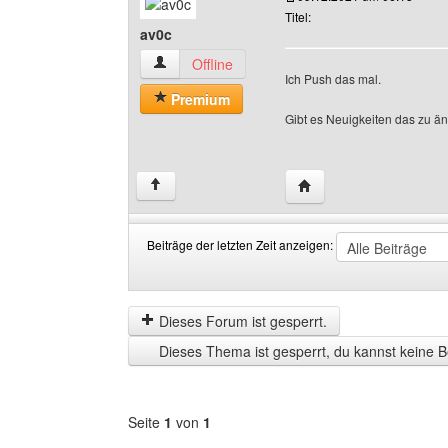
Titel:
av0c
av0c Benutzer-Profile anzeigen
Offline
Ich Push das mal.
Premium
Gibt es Neuigkeiten das zu ä
Website dieses Benutz
↑
Beiträge der letzten Zeit anzeigen:
Beiträge
Order
der
by
letzten
Dieses Forum ist gesperrt.
Zeit
Dieses Thema ist gesperrt, du kannst keine B
anzeigen
Seite
1
von
1