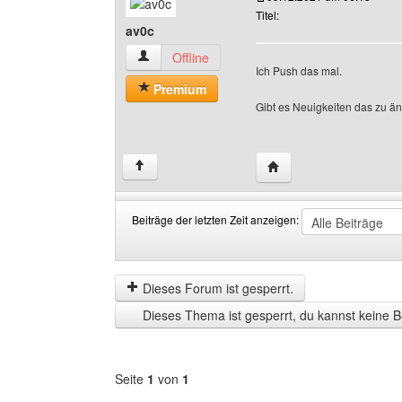
Titel:
av0c
av0c Benutzer-Profile anzeigen
Offline
Ich Push das mal.
Premium
Gibt es Neuigkeiten das zu ä
Website dieses Benutz
↑
Beiträge der letzten Zeit anzeigen:
Beiträge
Order
der
by
letzten
Dieses Forum ist gesperrt.
Zeit
Dieses Thema ist gesperrt, du kannst keine B
anzeigen
Seite
1
von
1