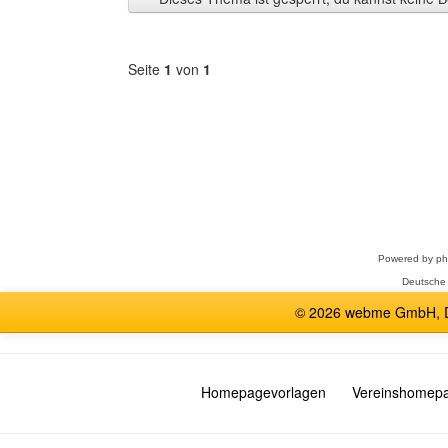
anzeigen
Seite
1
von
1
Forum
auswählen
Powered by
p
Deutsche
© 2026 webme GmbH, De
Homepagevorlagen
Vereinshomep