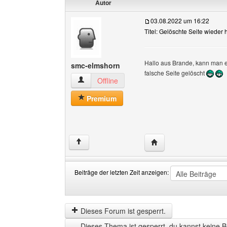
Autor
03.08.2022 um 16:22
Titel: Gelöschte Seite wieder 
Hallo aus Brande, kann man e
smc-elmshorn
falsche Seite gelöscht
smc-elmshorn Benutzer-Profile anzeigen
Offline
Premium
Website dieses Benutz
↑
Beiträge der letzten Zeit anzeigen:
Beiträge
Order
der
by
letzten
Dieses Forum ist gesperrt.
Zeit
Dieses Thema ist gesperrt, du kannst keine B