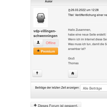
Autor
26.03.2022 um 12:28
Titel: Veröffentlichung einer 
Hallo Zusammen,
vdp-villingen-
habe eine neue Seite erstellt:
schwenningen
Wenn ich im Internet diese Sei
vdp-villingen-schwenningen Benutzer-Profile a
Offline
Was muss ich tun, damit die 
ansehbar ist?
Premium
Gruß
Thomas
Website dieses Benutze
↑
Beiträge der letzten Zeit anzeigen:
Beiträge
Order
der
by
letzten
Dieses Forum ist gesperrt.