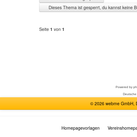
Zeit
Dieses Thema ist gesperrt, du kannst keine B
anzeigen
Seite
1
von
1
Forum
auswählen
Powered by
p
Deutsche
© 2026 webme GmbH, De
Homepagevorlagen
Vereinshomep