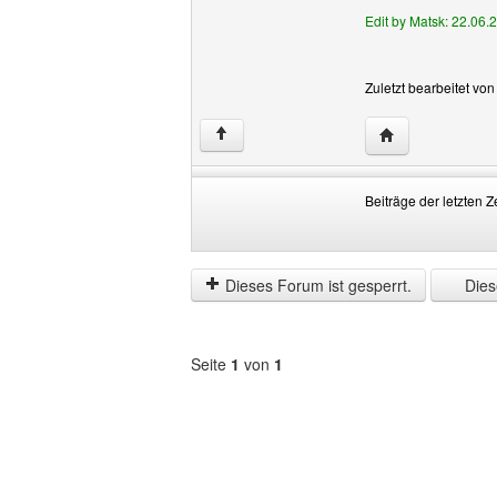
Edit by Matsk: 22.06.
Zuletzt bearbeitet v
Website dieses 
↑
Beiträge der letzten Z
Beiträge
Order
der
by
letzten
Dieses Forum ist gesperrt.
Diese
Zeit
anzeigen
Seite
1
von
1