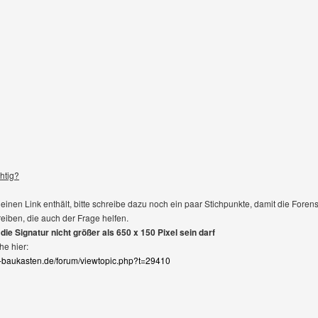
chtig?
einen Link enthält, bitte schreibe dazu noch ein paar Stichpunkte, damit die Foren
reiben, die auch der Frage helfen.
 die Signatur nicht größer als 650 x 150 Pixel sein darf
he hier:
-baukasten.de/forum/viewtopic.php?t=29410