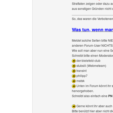
Straftaten zeigen oder dazu a
aus sonstigen Gründen nicht d
_______________________
So, das waren die Verbotene
Was tun, wenn man
Meldet solche Seiten bitte NIE
anderen Forum-User NICHTS
Wie soll man aber nun eine 
Schreibt bitte einen Moderato
der-bielefeld-club
stubsiii (Webmeteam)
transint
philipp7
matsk
Unten im Forum könnt ihr s
hervorgehoben.
Schreibt also einfach eine
PN
Gerne könnt ihr aber auch 
Bitte benützt hier aber nicht 