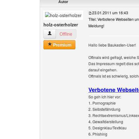
Autor
23.01.2011 um 16:43
Titel: Verbotene Webseiten und
holz-osterholzer
Meldung!
holz-osterholzer Benutzer-Profile anzeigen
Offline
Premium
Hallo liebe Baukasten-User!
Oftmals wird gefragt, welche S
Das Impressum regelt dies sc
darauf eingehen.
Oftmals ist es schwierig, solc
Verbotene Webseit
So geh ich hier vor:
1. Pornographie
2. Selbstefährdung
3. Rechtsextremismus/Linkse
4. Gewaltdarstellung
5. Designklau/Textklau
6. Phishing