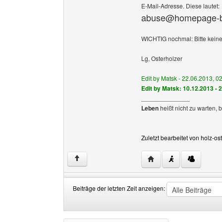
E-Mail-Adresse. Diese lautet:
abuse@homepage-b
WICHTIG nochmal: Bitte keine s
Lg, Osterholzer
Edit by Matsk - 22.06.2013, 0
Edit by Matsk: 10.12.2013 - 
______________
Leben
heißt nicht zu warten, 
Zuletzt bearbeitet von holz-o
Website dieses Benutze
↑
Beiträge der letzten Zeit anzeigen:
Beiträge
Order
der
by