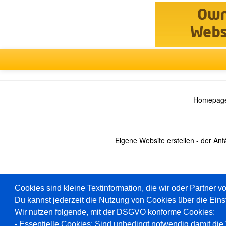
Homepage
Eigene Website erstellen - der An
Deutsch
Cookies sind kleine Textinformation, die wir oder Partner v
Du kannst jederzeit die Nutzung von Cookies über die Eins
Wir nutzen folgende, mit der DSGVO konforme Cookies:
Baukasten
- Essentielle Cookies: Sind unbedingt notwendig damit die W