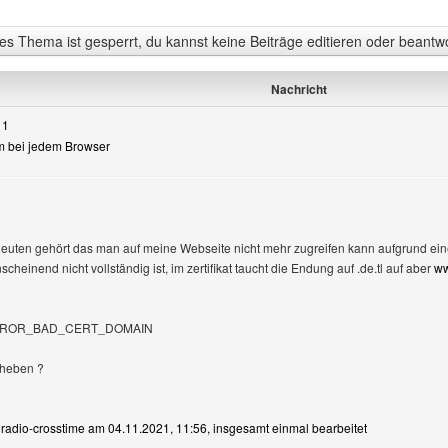
s Thema ist gesperrt, du kannst keine Beiträge editieren oder beantw
Nachricht
11
lem bei jedem Browser
gen
leuten gehört das man auf meine Webseite nicht mehr zugreifen kann aufgrund eines
heinend nicht vollständig ist, im zertifikat taucht die Endung auf .de.tl auf aber
ww
_ERROR_BAD_CERT_DOMAIN
eheben ?
n radio-crosstime am 04.11.2021, 11:56, insgesamt einmal bearbeitet