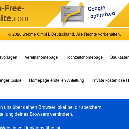
© 2026 webme GmbH, Deutschland. Alle Rechte vorbehalten.
vorlagen
Vereinshomepage
Hochzeitshomepage
Baukasten
fänger Guide
Homepage erstellen Anleitung
Private kostenlose
English
Español
Français
Italiano
Polski
Русский
on uns über deinen Browser lokal bei dir speichern.
tellung deines Browsers verhindern.
Premium Pakete
Hilfe
ebsite voll funktionsfähig ist.