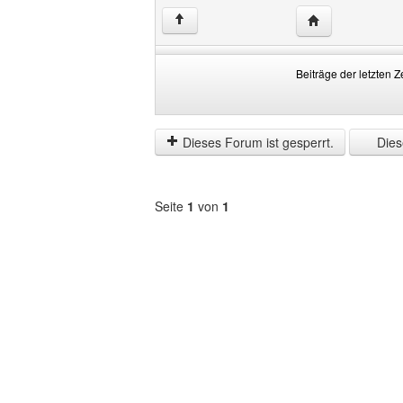
Website dieses 
↑
Beiträge der letzten Z
Beiträge
Order
der
by
letzten
Dieses Forum ist gesperrt.
Diese
Zeit
anzeigen
Seite
1
von
1
Forum
auswählen