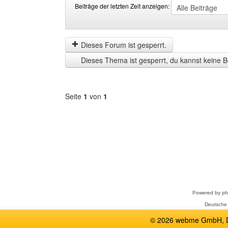
Beiträge der letzten Zeit anzeigen:
Beiträge
Order
der
by
letzten
Dieses Forum ist gesperrt.
Zeit
Dieses Thema ist gesperrt, du kannst keine B
anzeigen
Seite
1
von
1
Forum
auswählen
Powered by
p
Deutsche
© 2026 webme GmbH, De