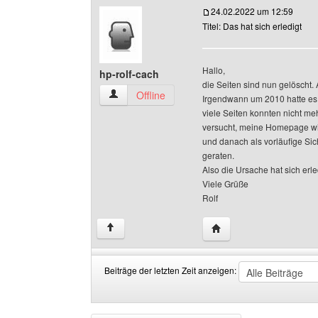
24.02.2022 um 12:59
Titel: Das hat sich erledigt
Hallo,
hp-rolf-cach
die Seiten sind nun gelöscht.
hp-rolf-cach Benutzer-Profile anzeigen
Offline
Irgendwann um 2010 hatte e
viele Seiten konnten nicht m
versucht, meine Homepage wie
und danach als vorläufige Sic
geraten.
Also die Ursache hat sich erle
Viele Grüße
Rolf
Website dieses Benutze
↑
Beiträge der letzten Zeit anzeigen:
Beiträge
Order
der
by