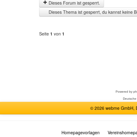
letzten
Dieses Forum ist gesperrt.
Zeit
Dieses Thema ist gesperrt, du kannst keine B
anzeigen
Seite
1
von
1
Forum
auswählen
Powered by
p
Deutsche
© 2026 webme GmbH, De
Homepagevorlagen
Vereinshomep