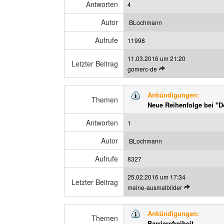
e
Antworten
4
n
i
B
g
Autor
BLochmann
e
e
Aufrufe
i
11998
n
t
11.03.2016 um 21:20
r
Letzter Beitrag
L
gomerc-de
a
e
g
t
a
Ankündigungen:
z
Themen
n
Neue Reihenfolge bei "D
t
z
e
e
Antworten
1
n
i
B
g
Autor
BLochmann
e
e
Aufrufe
i
8327
n
t
25.02.2016 um 17:34
r
Letzter Beitrag
L
meine-ausmalbilder
a
e
g
t
a
Ankündigungen:
z
Themen
n
Barrierefreiheit