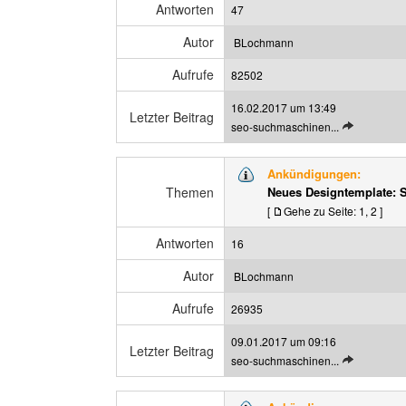
i
Antworten
47
B
g
e
e
Autor
BLochmann
i
n
t
Aufrufe
82502
r
16.02.2017 um 13:49
a
Letzter Beitrag
L
seo-suchmaschinen...
g
e
a
t
n
Ankündigungen:
z
z
Themen
Neues Designtemplate: 
t
e
[
Gehe zu Seite:
1
,
2
]
e
i
n
g
Antworten
16
B
e
e
n
Autor
BLochmann
i
t
Aufrufe
26935
r
09.01.2017 um 09:16
a
Letzter Beitrag
L
seo-suchmaschinen...
g
e
a
t
n