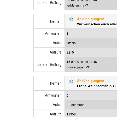
r
Letzter Beitrag
L
teddy-sunny
a
e
g
t
a
Ankündigungen:
z
Themen
n
Wir wünschen euch allen
t
z
e
e
Antworten
1
n
i
B
g
Autor
steffih
e
e
Aufrufe
i
9215
n
t
15.02.2018 um 04:46
r
Letzter Beitrag
L
guoyaojapan
a
e
g
t
a
Ankündigungen:
z
Themen
n
Frohe Weihnachten & Gut
t
z
e
e
Antworten
6
n
i
B
g
Autor
BLochmann
e
e
Aufrufe
i
12358
n