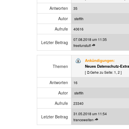
e
n
i
Antworten
35
B
g
e
e
Autor
steffih
i
n
t
Aufrufe
40616
r
07.08.2018 um 11:35
a
Letzter Beitrag
L
freefunstuff
g
e
a
t
n
Ankündigungen:
z
z
Themen
Neues Datenschutz-Extr
t
e
[
Gehe zu Seite:
1
,
2
]
e
i
n
g
Antworten
16
B
e
e
n
Autor
steffih
i
t
Aufrufe
23340
r
31.05.2018 um 11:54
a
Letzter Beitrag
L
trancewelten
g
e
a