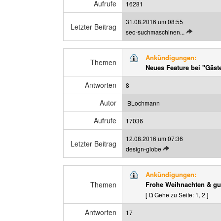
Aufrufe
i
16281
t
31.08.2016 um 08:55
r
Letzter Beitrag
L
seo-suchmaschinen...
a
e
g
t
a
Ankündigungen:
z
Themen
n
Neues Feature bei "Gäs
t
z
e
e
Antworten
8
n
i
B
g
Autor
BLochmann
e
e
Aufrufe
i
17036
n
t
12.08.2016 um 07:36
r
Letzter Beitrag
L
design-globe
a
e
g
t
a
Ankündigungen:
z
n
Themen
Frohe Weihnachten & gut
t
z
[
Gehe zu Seite:
1
,
2
]
e
e
n
i
Antworten
17
B
g