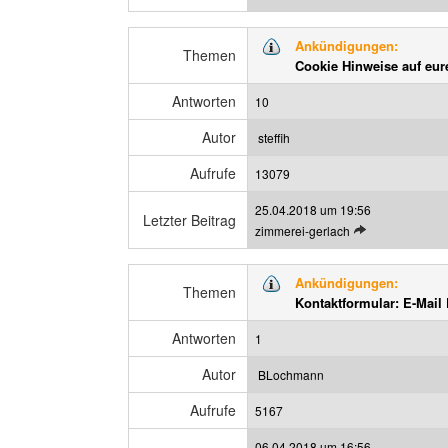
e
g
t
a
Ankündigungen:
z
Themen
n
Cookie Hinweise auf eur
t
z
e
e
Antworten
10
n
i
B
g
Autor
steffih
e
e
Aufrufe
i
13079
n
t
25.04.2018 um 19:56
r
Letzter Beitrag
L
zimmerei-gerlach
a
e
g
t
a
Ankündigungen:
z
Themen
n
Kontaktformular: E-Mail Pf
t
z
e
e
Antworten
1
n
i
B
g
Autor
BLochmann
e
e
Aufrufe
i
5167
n
t
06.04.2018 um 16:56