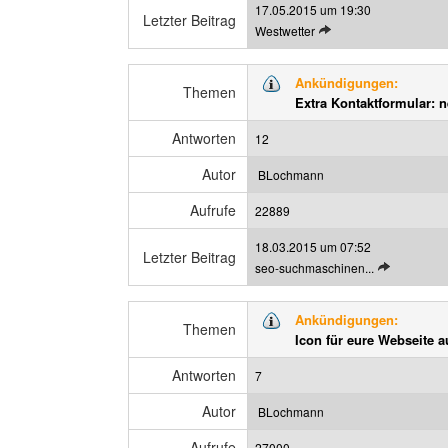
17.05.2015 um 19:30
r
Letzter Beitrag
L
Westwetter
a
e
g
t
a
Ankündigungen:
z
Themen
n
Extra Kontaktformular: 
t
z
e
e
Antworten
12
n
i
B
g
Autor
BLochmann
e
e
Aufrufe
i
22889
n
t
18.03.2015 um 07:52
r
Letzter Beitrag
L
seo-suchmaschinen...
a
e
g
t
a
Ankündigungen:
z
Themen
n
Icon für eure Webseite a
t
z
e
e
Antworten
7
n
i
B
g
Autor
BLochmann
e
e
Aufrufe
i
27000