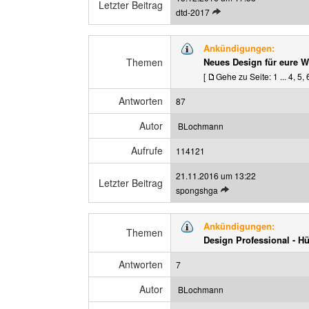
Letzter Beitrag
L
dtd-2017
g
e
a
t
n
Ankündigungen:
z
z
Themen
Neues Design für eure W
t
e
[
Gehe zu Seite:
1
...
4
,
5
,
e
i
n
g
Antworten
87
B
e
e
n
Autor
BLochmann
i
t
Aufrufe
114121
r
21.11.2016 um 13:22
a
Letzter Beitrag
L
spongshga
g
e
a
t
n
Ankündigungen:
z
Themen
z
Design Professional - H
t
e
e
i
Antworten
7
n
g
B
e
Autor
BLochmann
e
n