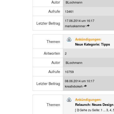
B
g
Autor
BLochmann
e
e
Aufrufe
i
13461
n
t
17.06.2014 um 16:17
r
Letzter Beitrag
L
mariuskammer
a
e
g
t
a
Ankündigungen:
z
Themen
n
Neue Kategorie: Tipps
t
z
e
e
Antworten
2
n
i
B
g
Autor
BLochmann
e
e
Aufrufe
i
10759
n
t
08.06.2014 um 10:17
r
Letzter Beitrag
L
kreativbokeh
a
e
g
t
a
Ankündigungen:
z
n
Themen
Relaunch: Neues Design
t
z
[
Gehe zu Seite:
1
...
3
,
4
,
e
e