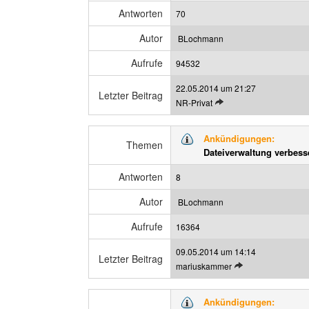
n
i
Antworten
70
B
g
e
e
Autor
BLochmann
i
n
t
Aufrufe
94532
r
22.05.2014 um 21:27
a
Letzter Beitrag
L
NR-Privat
g
e
a
t
n
Ankündigungen:
z
Themen
z
Dateiverwaltung verbess
t
e
e
i
Antworten
8
n
g
B
e
Autor
BLochmann
e
n
Aufrufe
i
16364
t
09.05.2014 um 14:14
r
Letzter Beitrag
L
mariuskammer
a
e
g
t
a
Ankündigungen:
z
n