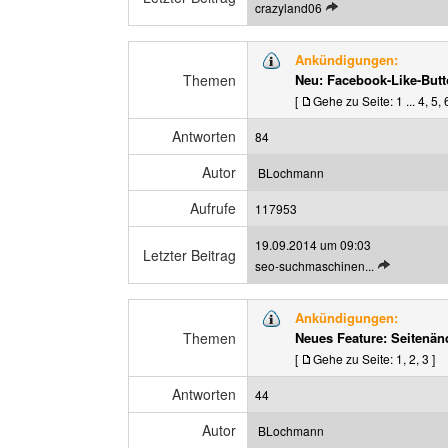
L
crazyland06
g
e
a
t
n
Ankündigungen:
z
z
Themen
Neu: Facebook-Like-Butt
t
e
[
Gehe zu Seite:
1
...
4
,
5
,
e
i
n
g
Antworten
84
B
e
e
n
Autor
BLochmann
i
t
Aufrufe
117953
r
19.09.2014 um 09:03
a
Letzter Beitrag
L
seo-suchmaschinen...
g
e
a
t
n
Ankündigungen:
z
z
Themen
Neues Feature: Seitenä
t
e
[
Gehe zu Seite:
1
,
2
,
3
]
e
i
n
g
Antworten
44
B
e
e
n
Autor
BLochmann
i