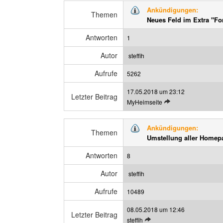
t
n
Ankündigungen:
z
Themen
z
Neues Feld im Extra "F
t
e
e
i
Antworten
1
n
g
B
e
Autor
steffih
e
n
Aufrufe
i
5262
t
17.05.2018 um 23:12
r
Letzter Beitrag
L
MyHeimseite
a
e
g
t
a
Ankündigungen:
z
Themen
n
Umstellung aller Homep
t
z
e
e
Antworten
8
n
i
B
g
Autor
steffih
e
e
Aufrufe
i
10489
n
t
08.05.2018 um 12:46
r
Letzter Beitrag
L
steffih
a