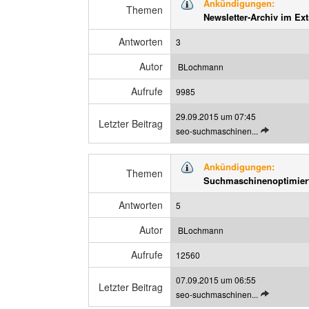
Ankündigungen:
z
Themen
n
Newsletter-Archiv im Ext
t
z
e
e
Antworten
3
n
i
B
g
Autor
BLochmann
e
e
Aufrufe
i
9985
n
t
29.09.2015 um 07:45
r
Letzter Beitrag
L
seo-suchmaschinen...
a
e
g
t
a
Ankündigungen:
z
Themen
n
Suchmaschinenoptimier
t
z
e
e
Antworten
5
n
i
B
g
Autor
BLochmann
e
e
Aufrufe
i
12560
n
t
07.09.2015 um 06:55
r
Letzter Beitrag
L
seo-suchmaschinen...
a
e
g