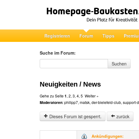
Registrieren
Forum
Tipps
Premiu
Suche im Forum:
Suche im Forum
Suchen
Neuigkeiten / News
Gehe zu Seite
1
,
2
,
3
,
4
,
5
Weiter »
Moderatoren
:
philipp7
,
matsk
,
der-bielefeld-club
,
support-
Dieses Forum ist gesperrt.
zurück
Ankündigungen: