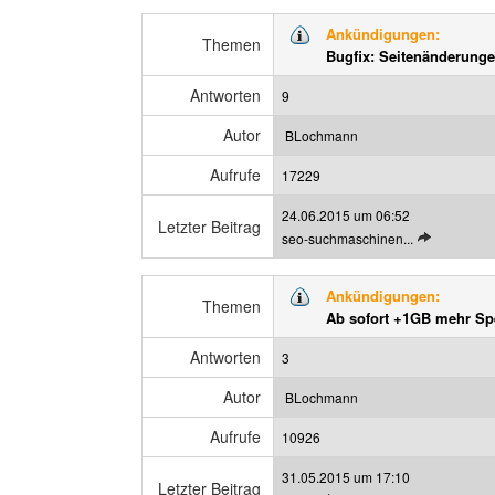
t
a
Ankündigungen:
z
Themen
n
Bugfix: Seitenänderunge
t
z
e
e
Antworten
9
n
i
B
g
Autor
BLochmann
e
e
Aufrufe
i
17229
n
t
24.06.2015 um 06:52
r
Letzter Beitrag
L
seo-suchmaschinen...
a
e
g
t
a
Ankündigungen:
z
Themen
n
Ab sofort +1GB mehr Sp
t
z
e
e
Antworten
3
n
i
B
g
Autor
BLochmann
e
e
Aufrufe
i
10926
n
t
31.05.2015 um 17:10
r
Letzter Beitrag