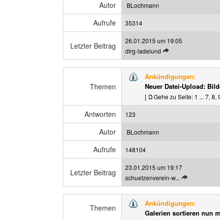
e
e
Autor
BLochmann
i
n
t
Aufrufe
35314
r
26.01.2015 um 19:05
a
Letzter Beitrag
L
dlrg-ladelund
g
e
a
t
n
Ankündigungen:
z
z
Themen
Neuer Datei-Upload: Bild
t
e
[
Gehe zu Seite:
1
...
7
,
8
,
e
i
n
g
Antworten
123
B
e
e
n
Autor
BLochmann
i
t
Aufrufe
148104
r
23.01.2015 um 19:17
a
Letzter Beitrag
L
schuetzenverein-w...
g
e
a
t
n
Ankündigungen:
z
Themen
z
Galerien sortieren nun 
t
e