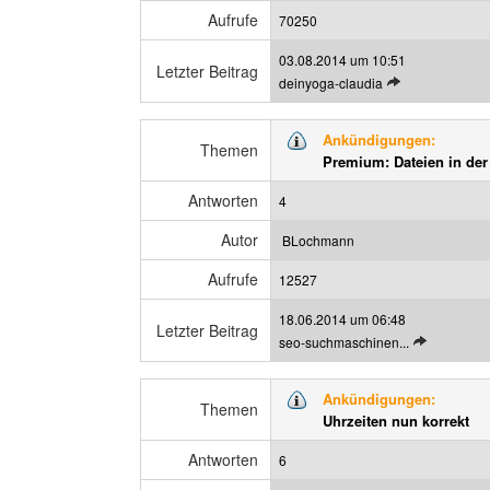
t
Aufrufe
70250
r
03.08.2014 um 10:51
a
Letzter Beitrag
L
deinyoga-claudia
g
e
a
t
n
Ankündigungen:
z
Themen
z
Premium: Dateien in der 
t
e
e
i
Antworten
4
n
g
B
e
Autor
BLochmann
e
n
Aufrufe
i
12527
t
18.06.2014 um 06:48
r
Letzter Beitrag
L
seo-suchmaschinen...
a
e
g
t
a
Ankündigungen:
z
Themen
n
Uhrzeiten nun korrekt
t
z
e
e
Antworten
6
n
i