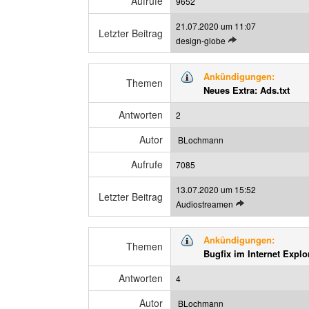
Aufrufe
9652
t
21.07.2020 um 11:07
r
Letzter Beitrag
L
design-globe
a
e
g
t
a
Ankündigungen:
z
Themen
n
Neues Extra: Ads.txt
t
z
e
e
Antworten
2
n
i
B
g
Autor
BLochmann
e
e
Aufrufe
i
7085
n
t
13.07.2020 um 15:52
r
Letzter Beitrag
L
Audiostreamen
a
e
g
t
a
Ankündigungen:
z
Themen
n
Bugfix im Internet Explo
t
z
e
e
Antworten
4
n
i
B
g
Autor
BLochmann