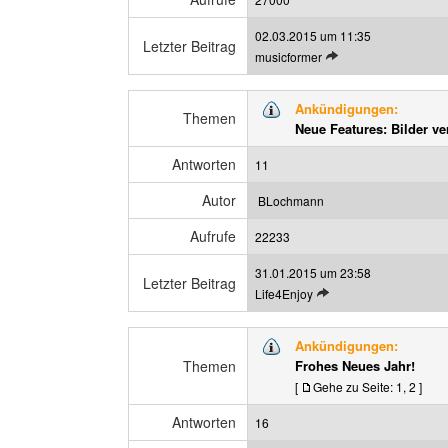
n
t
02.03.2015 um 11:35
r
Letzter Beitrag
L
musicformer
a
e
g
t
a
Ankündigungen:
z
Themen
n
Neue Features: Bilder ve
t
z
e
e
Antworten
11
n
i
B
g
Autor
BLochmann
e
e
Aufrufe
i
22233
n
t
31.01.2015 um 23:58
r
Letzter Beitrag
L
Life4Enjoy
a
e
g
t
a
Ankündigungen:
z
n
Themen
Frohes Neues Jahr!
t
z
[
Gehe zu Seite:
1
,
2
]
e
e
n
i
Antworten
16
B
g