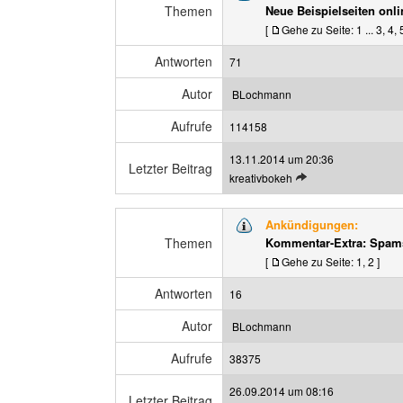
n
Themen
Neue Beispielseiten onli
t
z
[
Gehe zu Seite:
1
...
3
,
4
,
e
e
n
i
Antworten
71
B
g
e
e
Autor
BLochmann
i
n
t
Aufrufe
114158
r
13.11.2014 um 20:36
a
Letzter Beitrag
L
kreativbokeh
g
e
a
t
n
Ankündigungen:
z
z
Themen
Kommentar-Extra: Spam
t
e
[
Gehe zu Seite:
1
,
2
]
e
i
n
g
Antworten
16
B
e
e
n
Autor
BLochmann
i
t
Aufrufe
38375
r
26.09.2014 um 08:16
a
Letzter Beitrag