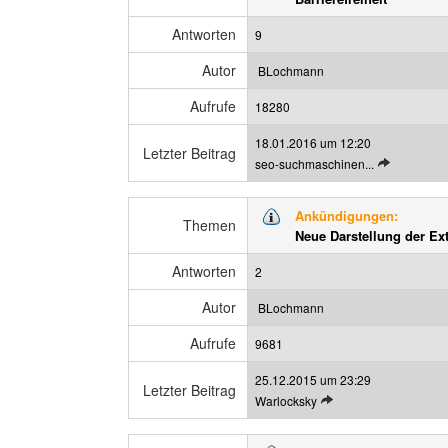
t
z
e
e
Antworten
9
n
i
B
g
Autor
BLochmann
e
e
Aufrufe
i
18280
n
t
18.01.2016 um 12:20
r
Letzter Beitrag
L
seo-suchmaschinen...
a
e
g
t
a
Ankündigungen:
z
Themen
n
Neue Darstellung der Ex
t
z
e
e
Antworten
2
n
i
B
g
Autor
BLochmann
e
e
Aufrufe
i
9681
n
t
25.12.2015 um 23:29
r
Letzter Beitrag
L
Warlocksky
a
e
g
t
a