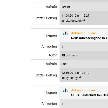
e
e
Aufrufe
i
12419
n
t
11.04.2019 um 12:27
r
Letzter Beitrag
L
janekdrosdziok
a
e
g
t
a
Ankündigungen:
z
Themen
n
Neu: Adresseingabe in L
t
z
e
e
Antworten
1
n
i
B
g
Autor
BLochmann
e
e
Aufrufe
i
6318
n
t
12.10.2018 um 23:19
r
Letzter Beitrag
L
teddy-sunny
a
e
g
t
a
Ankündigungen:
z
Themen
n
SEPA Lastschrift bei Be
t
z
e
e
Antworten
1
n
i