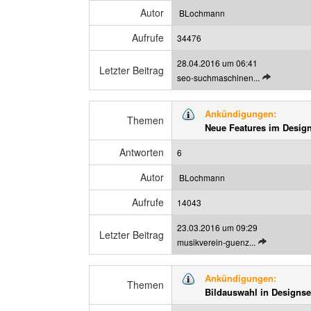
e
e
Autor
BLochmann
i
n
t
Aufrufe
34476
r
28.04.2016 um 06:41
a
Letzter Beitrag
L
seo-suchmaschinen...
g
e
a
t
n
Ankündigungen:
z
Themen
z
Neue Features im Design
t
e
e
i
Antworten
6
n
g
B
e
Autor
BLochmann
e
n
Aufrufe
i
14043
t
23.03.2016 um 09:29
r
Letzter Beitrag
L
musikverein-guenz...
a
e
g
t
a
Ankündigungen:
z
Themen
n
Bildauswahl in Designse
t
z
e