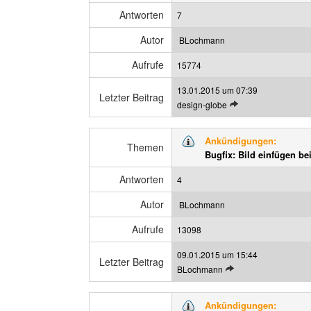
e
i
Antworten
7
n
g
B
e
Autor
BLochmann
e
n
Aufrufe
i
15774
t
13.01.2015 um 07:39
r
Letzter Beitrag
L
design-globe
a
e
g
t
a
Ankündigungen:
z
Themen
n
Bugfix: Bild einfügen b
t
z
e
e
Antworten
4
n
i
B
g
Autor
BLochmann
e
e
Aufrufe
i
13098
n
t
09.01.2015 um 15:44
r
Letzter Beitrag
L
BLochmann
a
e
g
t
a
Ankündigungen:
z