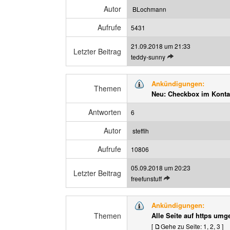
B
g
Autor
BLochmann
e
e
Aufrufe
i
5431
n
t
21.09.2018 um 21:33
r
Letzter Beitrag
L
teddy-sunny
a
e
g
t
a
Ankündigungen:
z
Themen
n
Neu: Checkbox im Konta
t
z
e
e
Antworten
6
n
i
B
g
Autor
steffih
e
e
Aufrufe
i
10806
n
t
05.09.2018 um 20:23
r
Letzter Beitrag
L
freefunstuff
a
e
g
t
a
Ankündigungen:
z
n
Themen
Alle Seite auf https umge
t
z
[
Gehe zu Seite:
1
,
2
,
3
]
e