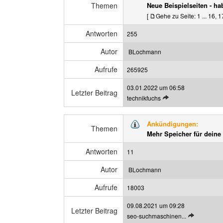
Themen
Neue Beispielseiten - ha
[
Gehe zu Seite:
1
...
16
,
1
Antworten
255
Autor
BLochmann
Aufrufe
265925
03.01.2022 um 06:58
Letzter Beitrag
L
technikfuchs
e
t
Ankündigungen:
z
Themen
Mehr Speicher für deine
t
e
Antworten
11
n
B
Autor
BLochmann
e
Aufrufe
i
18003
t
09.08.2021 um 09:28
r
Letzter Beitrag
L
seo-suchmaschinen...
a