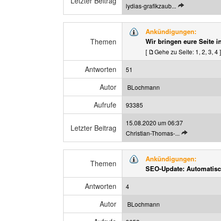
Letzter Beitrag
L
lydias-grafikzaub...
a
e
g
t
a
Ankündigungen:
z
n
Themen
Wir bringen eure Seite i
t
z
[
Gehe zu Seite:
1
,
2
,
3
,
4
]
e
e
n
i
Antworten
51
B
g
e
e
Autor
BLochmann
i
n
t
Aufrufe
93385
r
15.08.2020 um 06:37
a
Letzter Beitrag
L
Christian-Thomas-...
g
e
a
t
n
Ankündigungen:
z
Themen
z
SEO-Update: Automatisch
t
e
e
i
Antworten
4
n
g
B
e
Autor
BLochmann
e
n
i