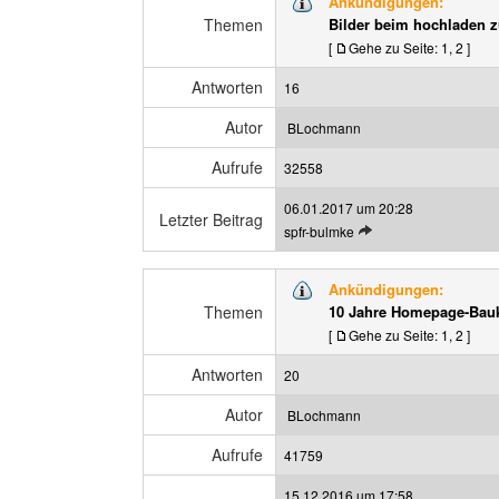
Ankündigungen:
z
z
Themen
Bilder beim hochladen 
t
e
[
Gehe zu Seite:
1
,
2
]
e
i
n
g
Antworten
16
B
e
e
n
Autor
BLochmann
i
t
Aufrufe
32558
r
06.01.2017 um 20:28
a
Letzter Beitrag
L
spfr-bulmke
g
e
a
t
n
Ankündigungen:
z
z
Themen
10 Jahre Homepage-Bau
t
e
[
Gehe zu Seite:
1
,
2
]
e
i
n
g
Antworten
20
B
e
e
n
Autor
BLochmann
i
t
Aufrufe
41759
r
15.12.2016 um 17:58
a