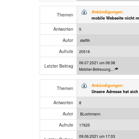
e
g
t
a
Ankündigungen:
z
Themen
n
mobile Webseite nicht m
t
z
e
e
Antworten
5
n
i
B
g
Autor
steffih
e
e
Aufrufe
i
20516
n
t
06.07.2021 um 06:38
r
Letzter Beitrag
L
Mobiler-Betreuung...
a
e
g
t
a
Ankündigungen:
z
Themen
n
Unsere Adresse hat sich
t
z
e
e
Antworten
8
n
i
B
g
Autor
BLochmann
e
e
Aufrufe
i
17625
n
t
09.06.2021 um 17:03
r