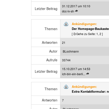
t
31.12.2017 um 10:10
r
Letzter Beitrag
L
dcc-lv-sh
a
e
g
t
a
Ankündigungen:
z
n
Themen
Der Homepage-Baukasten
t
z
[
Gehe zu Seite:
1
,
2
]
e
e
n
i
Antworten
21
B
g
e
e
Autor
BLochmann
i
n
t
Aufrufe
33744
r
15.10.2017 um 14:53
a
Letzter Beitrag
L
ich-bin-ein-berli...
g
e
a
t
n
Ankündigungen:
z
Themen
z
Extra Kontaktformular: 
t
e
e
i
Antworten
7
n
g
B
e
Autor
BLochmann