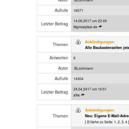
e
n
Aufrufe
i
16571
t
14.06.2017 um 22:49
r
Letzter Beitrag
L
Mgmsayfasi-de
a
e
g
t
a
Ankündigungen:
z
Themen
n
Alle Baukastenseiten je
t
z
e
e
Antworten
9
n
i
B
g
Autor
BLochmann
e
e
Aufrufe
i
14304
n
t
24.04.2017 um 16:51
r
Letzter Beitrag
L
sifle
a
e
g
t
a
Ankündigungen:
z
n
Themen
Neu: Eigene E-Mail-Adre
t
z
[
Gehe zu Seite:
1
,
2
,
3
,
4
]
e
e
n