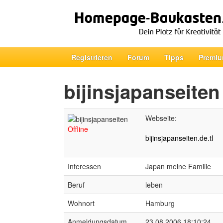
Registrieren
Forum
Tipps
Premiu
bijinsjapanseiten
Webseite:
Offline
bijinsjapanseiten.de.tl
Interessen
Japan meine Familie
Beruf
leben
Wohnort
Hamburg
Anmeldungsdatum
23.08.2006 18:10:24