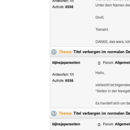
Antworten:
11
Unter dem Namen der Se
Aufrufe:
6556
Gruß,
TransInt
DANKE, das wars, ich 
Thema:
Titel verbergen im normalen D
bijinsjapanseiten
Forum:
Allgemei
Hallo,
Antworten:
11
Aufrufe:
6556
vielleicht ist folgende
*Seiten in der Naviga
Es handelt sich um das
Thema:
Titel verbergen im normalen D
bijinsjapanseiten
Forum:
Allgemei