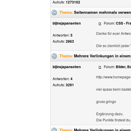
Aufrufe:
1273102
Thema:
Seitennamen mehrmals verwe
bijinsjapanseiten
Forum:
CSS - Fr
Danke für euer Antwor
Antworten:
5
Aufrufe:
2863
Die so ziemlich jeder 
Thema:
Mehrere Verlinkungen in einem
bijinsjapanseiten
Forum:
Bilder, 
http://www.homepage
Antworten:
4
Aufrufe:
3291
viel spass beim bastel
gruss gringo
Ergänzung dazu.
Die Punkte findest du,
Thema:
Mehrere Verlinkungen in einem