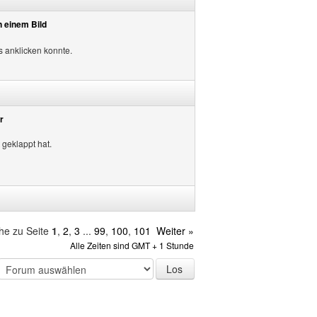
n einem Bild
 anklicken konnte.
r
 geklappt hat.
he zu Seite
1
,
2
,
3
...
99
,
100
,
101
Weiter »
Alle Zeiten sind GMT + 1 Stunde