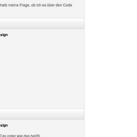
eshalb meine Frage, ob ich es über den Code
esign
esign
Css (oder wie das heißt)