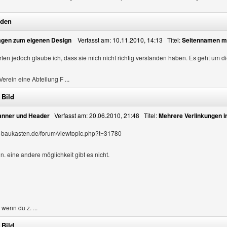
nden
agen zum eigenen Design
Verfasst am: 10.11.2010, 14:13 Titel:
Seitennamen m
ten jedoch glaube ich, dass sie mich nicht richtig verstanden haben. Es geht um di
Verein eine Abteilung F ...
 Bild
Banner und Header
Verfasst am: 20.06.2010, 21:48 Titel:
Mehrere Verlinkungen i
-baukasten.de/forum/viewtopic.php?t=31780
n. eine andere möglichkeit gibt es nicht.
 wenn du z. ...
 Bild