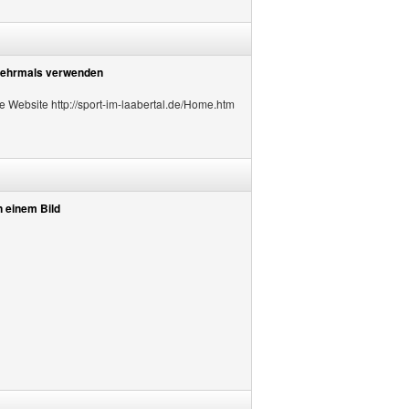
ehrmals verwenden
e Website http://sport-im-laabertal.de/Home.htm
n einem Bild