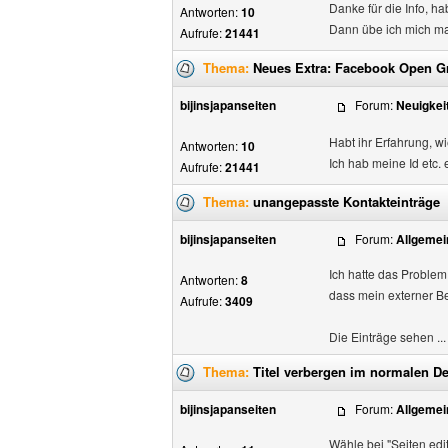
Danke für die Info, ha
Antworten:
10
Dann übe ich mich ma
Aufrufe:
21441
Thema:
Neues Extra: Facebook Open G
bijinsjapanseiten
Forum:
Neuigkei
Habt ihr Erfahrung, wie
Antworten:
10
Ich hab meine Id etc. 
Aufrufe:
21441
Thema:
unangepasste Kontakteinträge
bijinsjapanseiten
Forum:
Allgemei
Ich hatte das Problem 
Antworten:
8
dass mein externer Be
Aufrufe:
3409
Die Einträge sehen ...
Thema:
Titel verbergen im normalen D
bijinsjapanseiten
Forum:
Allgemei
Wähle bei "Seiten edit