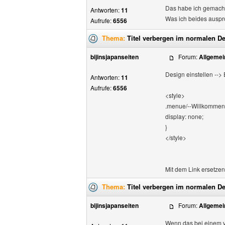
Das habe ich gemacht,
Antworten:
11
Was ich beides ausprob
Aufrufe:
6556
Thema:
Titel verbergen im normalen D
bijinsjapanseiten
Forum:
Allgemei
Design einstellen -->
Antworten:
11
Aufrufe:
6556
<style>
.menue/--Willkommen.
display: none;
}
</style>
Mit dem Link ersetzen 
Thema:
Titel verbergen im normalen D
bijinsjapanseiten
Forum:
Allgemei
Wenn das bei einem vo