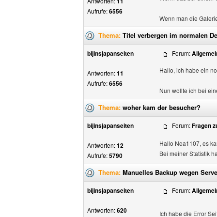
Antworten:
11
Aufrufe:
6556
Wenn man die Galerie a
Thema:
Titel verbergen im normalen D
bijinsjapanseiten
Forum:
Allgemei
Hallo, ich habe ein n
Antworten:
11
Aufrufe:
6556
Nun wollte ich bei eine
Thema:
woher kam der besucher?
bijinsjapanseiten
Forum:
Fragen z
Hallo Nea1107, es kan
Antworten:
12
Bei meiner Statistik 
Aufrufe:
5790
Thema:
Manuelles Backup wegen Serv
bijinsjapanseiten
Forum:
Allgemei
Antworten:
620
Ich habe die Error Seit