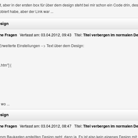
 aber in der ersten box für über dem design steht bei mir schon ein Code drin, d
iert habe, aber der Link war ...
esign
ne Fragen
Verfasst am: 03.04.2012, 09:43 Titel:
Titel verbergen im normalen D
 Erweiterte Einstellungen --> Text über dem Design:
htm"] {
wo ...
esign
ne Fragen
Verfasst am: 03.04.2012, 08:47 Titel:
Titel verbergen im normalen D
m Baukasten erstellten Design geht, dann ja. Es ist also kein eigenes Design mit 