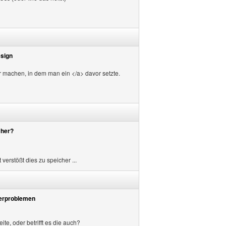
esign
ar machen, in dem man ein </a> davor setzte.
cher?
erstößt dies zu speicher ...
erproblemen
ite, oder betrifft es die auch?