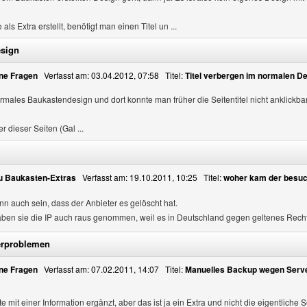
ls Extra erstellt, benötigt man einen Titel un ...
esign
ne Fragen
Verfasst am: 03.04.2012, 07:58 Titel:
Titel verbergen im normalen D
ormales Baukastendesign und dort konnte man früher die Seitentitel nicht anklickb
r dieser Seiten (Gal ...
u Baukasten-Extras
Verfasst am: 19.10.2011, 10:25 Titel:
woher kam der besu
n auch sein, dass der Anbieter es gelöscht hat.
haben sie die IP auch raus genommen, weil es in Deutschland gegen geltenes Recht v
erproblemen
ne Fragen
Verfasst am: 07.02.2011, 14:07 Titel:
Manuelles Backup wegen Serv
e mit einer Information ergänzt, aber das ist ja ein Extra und nicht die eigentliche Se