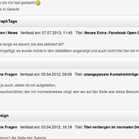
b ich mir fast gedacht
l in Geduld
raphTags
ten / News
Verfasst am: 07.07.2013, 11:45 Titel:
Neues Extra: Facebook Open 
 lange es dauert, bis das aktiviert ist?
eingefügt, es wurde nichts in den statistiken angezeigt und auch nicht hier bei mir in
ne Fragen
Verfasst am: 05.04.2012, 09:06 Titel:
unangepasste Kontakteinträge
ja auch, dabei ist mir aufgefallen,
sucherzähler, der mir normalerweise zeigt, wer wo auf der Seite war diese Besuche
esign
ne Fragen
Verfasst am: 03.04.2012, 16:18 Titel:
Titel verbergen im normalen D
ieren" die Seite der Galerie.