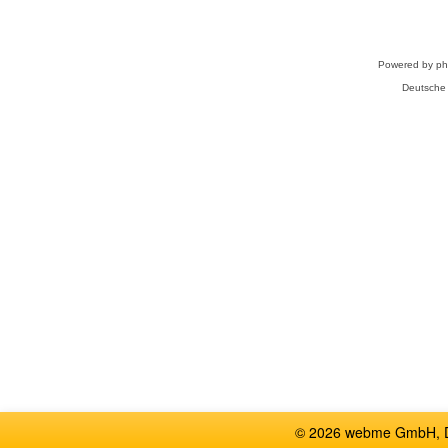
Powered by
p
Deutsche
© 2026 webme GmbH, De