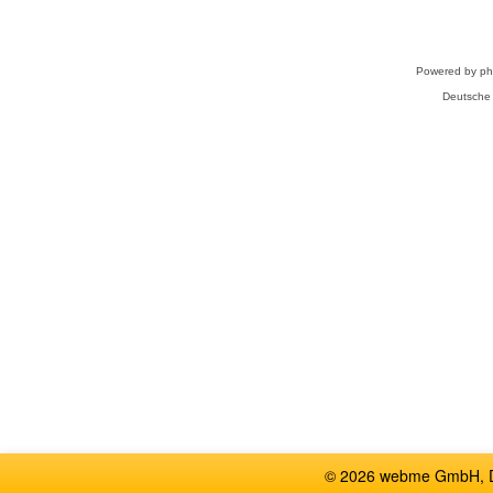
Powered by
p
Deutsche
© 2026 webme GmbH, De