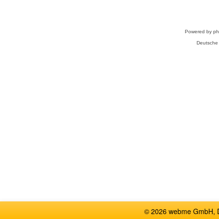
Powered by
p
Deutsche
© 2026 webme GmbH, De