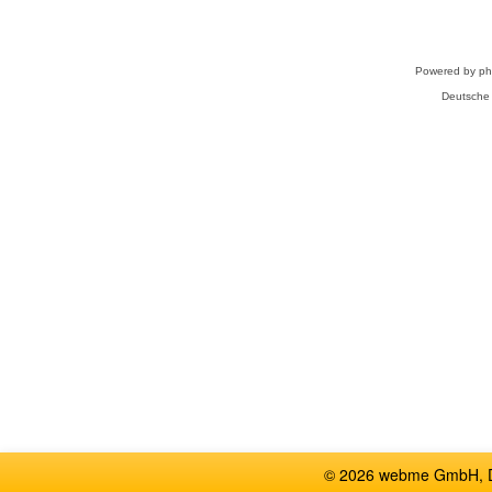
Powered by
p
Deutsche
© 2026 webme GmbH, De