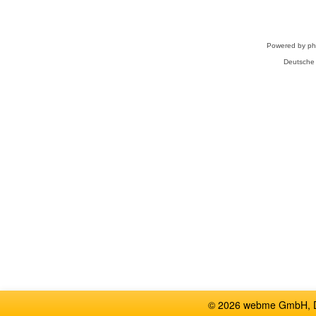
Powered by
p
Deutsche
© 2026 webme GmbH, De