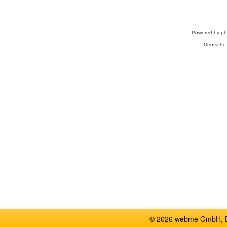
Powered by
p
Deutsche
© 2026 webme GmbH, De