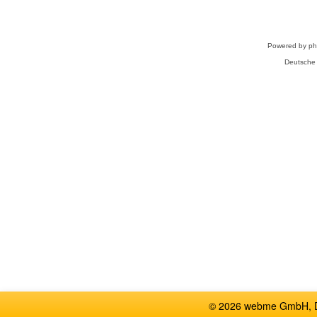
Powered by
p
Deutsche
© 2026 webme GmbH, De