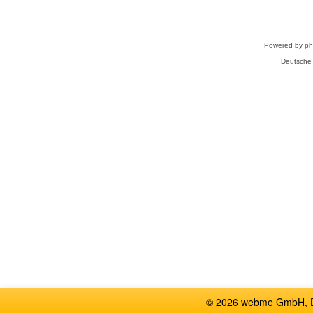
Powered by
p
Deutsche
© 2026 webme GmbH, De