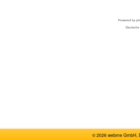
Powered by
p
Deutsche
© 2026 webme GmbH, De