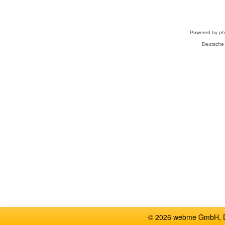
Powered by
p
Deutsche
© 2026 webme GmbH, De