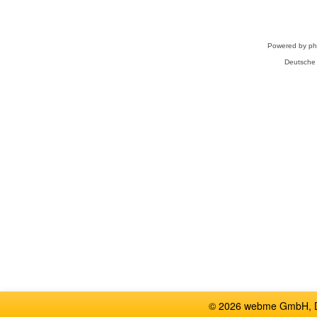
Powered by
p
Deutsche
© 2026 webme GmbH, De