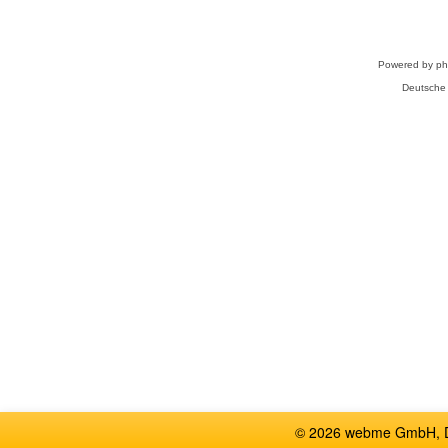
Powered by
p
Deutsche
© 2026 webme GmbH, De