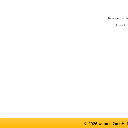
Powered by
p
Deutsche
© 2026 webme GmbH, De