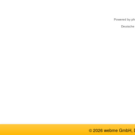
Powered by
p
Deutsche
© 2026 webme GmbH, De