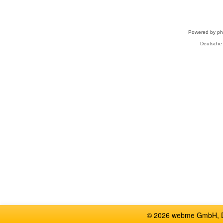
Powered by
p
Deutsche
© 2026 webme GmbH, De