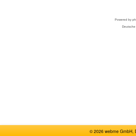
Powered by
p
Deutsche
© 2026 webme GmbH, De