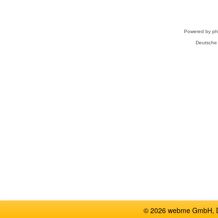
Powered by
p
Deutsche
© 2026 webme GmbH, De