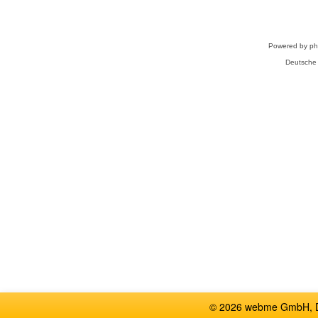
Powered by
p
Deutsche
© 2026 webme GmbH, De