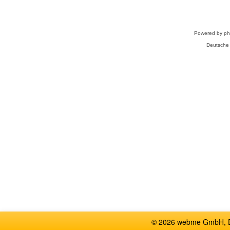
Powered by
p
Deutsche
© 2026 webme GmbH, De