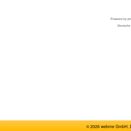
Powered by
p
Deutsche
© 2026 webme GmbH, De