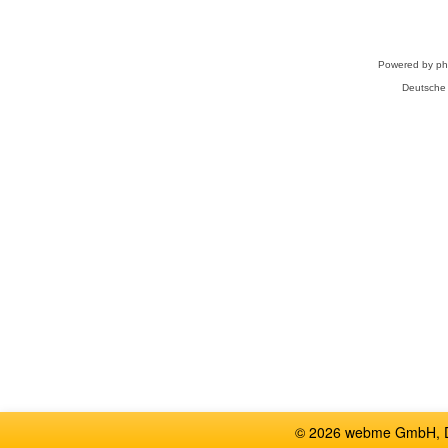
Powered by
p
Deutsche
© 2026 webme GmbH, De