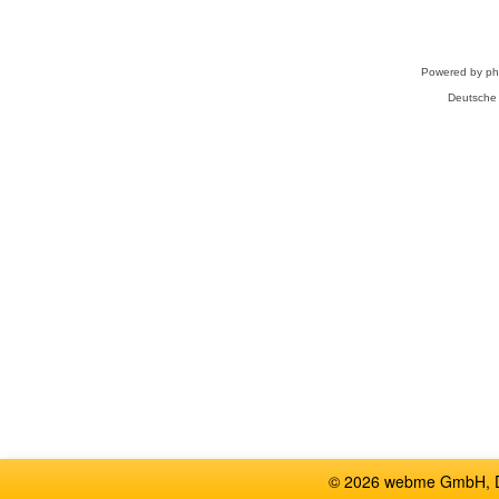
Powered by
p
Deutsche
© 2026 webme GmbH, De