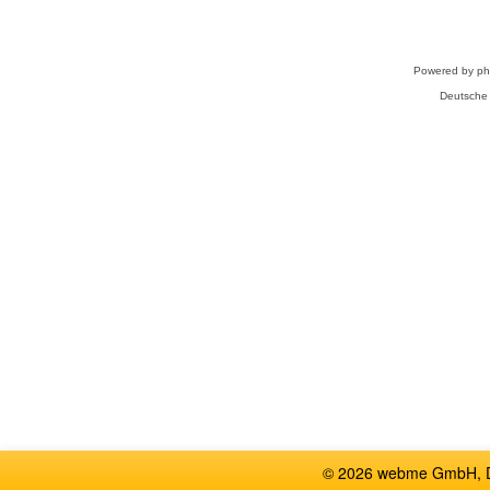
Powered by
p
Deutsche
© 2026 webme GmbH, De