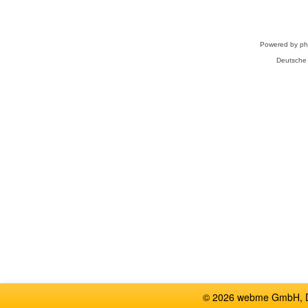
Powered by
p
Deutsche
© 2026 webme GmbH, De