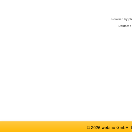
Powered by
p
Deutsche
© 2026 webme GmbH, De