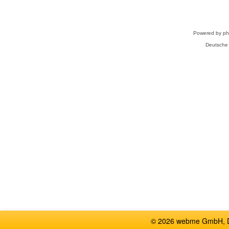
Powered by
p
Deutsche
© 2026 webme GmbH, De