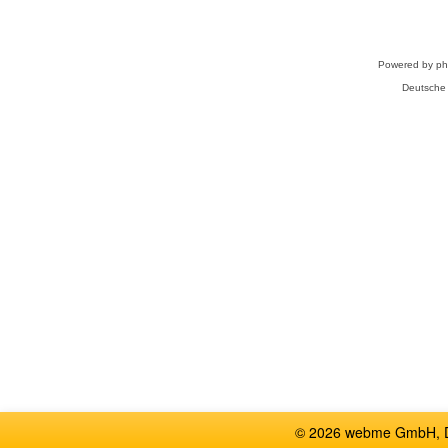
Powered by
p
Deutsche
© 2026 webme GmbH, De