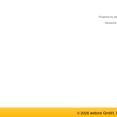
Powered by
p
Deutsche
© 2026 webme GmbH, De